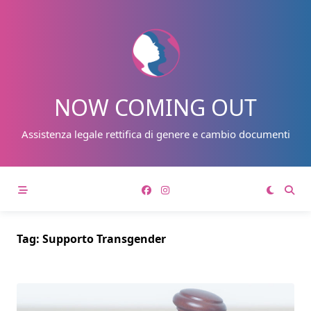
Skip
to
content
NOW COMING OUT
Assistenza legale rettifica di genere e cambio documenti
Tag:
Supporto Transgender