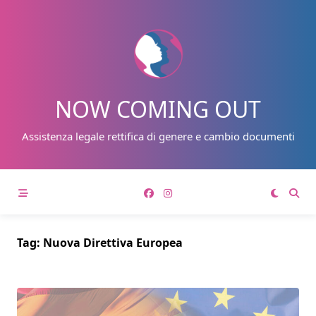
Skip
to
content
NOW COMING OUT
Assistenza legale rettifica di genere e cambio documenti
Tag:
Nuova Direttiva Europea